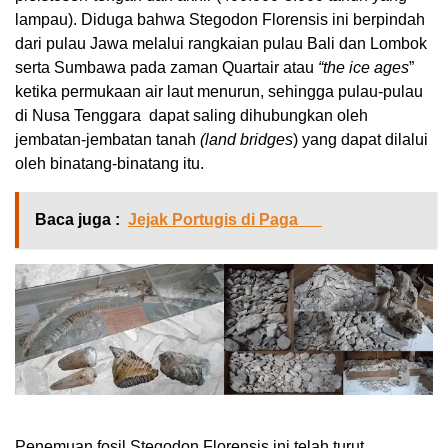
lampau). Diduga bahwa Stegodon Florensis ini berpindah
dari pulau Jawa melalui rangkaian pulau Bali dan Lombok
serta Sumbawa pada zaman Quartair atau
“the ice ages
”
ketika permukaan air laut menurun, sehingga pulau-pulau
di Nusa Tenggara dapat saling dihubungkan oleh
jembatan-jembatan tanah
(land bridges
) yang dapat dilalui
oleh binatang-binatang itu.
Baca juga :
Jejak Portugis di Paga
Penemuan fosil Stegodon Florensis ini telah turut