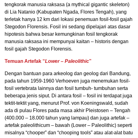
tengkorak manusia raksasa (a mythical gigantic skeleton)
di Lia Natanio (Kabupaten Ngada, Flores Tengah), yang
terletak hanya 12 km dari lokasi penemuan fosil-fosil gajah
Stegodon Florensis. Fosil ini sedang dipelajari atas dasar
hipotesis bahwa besar kemungkinan fosil tengkorak
manusia raksasa ini mempunyai kaitan – historis dengan
fosil gajah Stegodon Florensis.
Temuan Artefak “
Lower – Paleolithic
”
Dengan bantuan para arkeolog dan geolog dari Bandung,
pada tahun 1959-1960 Verhoeven juga menemukan fosil-
fosil vertebrata lainnya dan fosil tumbuh- tumbuhan serta
beberapa jenis siput. Di antara fosil – fosil ini terdapat juga
tektit-tektit yang, menurut Prof. von Koeningswald, sudah
ada di pulau Flores pada masa akhir Pleistosen – Tengah
(400.000 – 18.000 tahun yang lampau) dan juga artefak –
artefak paleolithicum – bawah (Lower – Paleolithic) seperti
misalnya “chooper” dan “chooping tools” atau alat-alat batu