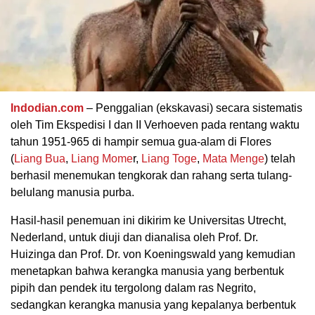
Indodian.com
– Penggalian (ekskavasi) secara sistematis
oleh Tim Ekspedisi I dan II Verhoeven pada rentang waktu
tahun 1951-965 di hampir semua gua-alam di Flores
(
Liang Bua
,
Liang Mome
r,
Liang Toge
,
Mata Menge
) telah
berhasil menemukan tengkorak dan rahang serta tulang-
belulang manusia purba.
Hasil-hasil penemuan ini dikirim ke Universitas Utrecht,
Nederland, untuk diuji dan dianalisa oleh Prof. Dr.
Huizinga dan Prof. Dr. von Koeningswald yang kemudian
menetapkan bahwa kerangka manusia yang berbentuk
pipih dan pendek itu tergolong dalam ras Negrito,
sedangkan kerangka manusia yang kepalanya berbentuk