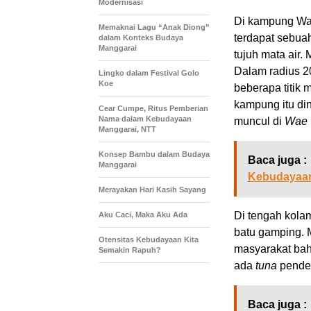
Modernisasi
Di kampung Wa
Memaknai Lagu “Anak Diong”
terdapat sebu
dalam Konteks Budaya
Manggarai
tujuh mata air.
Dalam radius 20
Lingko dalam Festival Golo
Koe
beberapa titik 
kampung itu d
Cear Cumpe, Ritus Pemberian
Nama dalam Kebudayaan
muncul di
Wae 
Manggarai, NTT
Konsep Bambu dalam Budaya
Baca juga :
Manggarai
Kebudayaan
Merayakan Hari Kasih Sayang
Di tengah kolam 
Aku Caci, Maka Aku Ada
batu gamping. 
Otensitas Kebudayaan Kita
masyarakat bah
Semakin Rapuh?
ada
tuna
pendek
Baca juga :