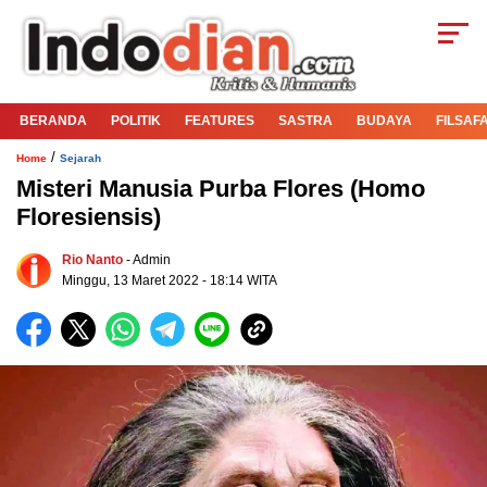
BERANDA
POLITIK
FEATURES
SASTRA
BUDAYA
FILSAF
/
Home
Sejarah
Misteri Manusia Purba Flores (Homo
Floresiensis)
Rio Nanto
- Admin
Minggu, 13 Maret 2022 - 18:14 WITA