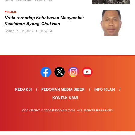
Filsafat
Kritik terhadap Kebabasan Masyarakat
Kelelahan Byung-Chul Han
Selasa, 2 Jun 2026 - 11:07 WITA
REDAKSI
PEDOMAN MEDIA SIBER
INFO IKLAN
KONTAK KAMI
COPYRIGHT © 2026 INDODIAN.COM - ALL RIGHTS RESERVED