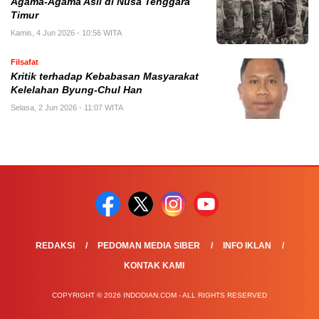
Agama-Agama Asli di Nusa Tenggara
Timur
Kamis, 4 Jun 2026 - 10:56 WITA
Filsafat
Kritik terhadap Kebabasan Masyarakat
Kelelahan Byung-Chul Han
Selasa, 2 Jun 2026 - 11:07 WITA
REDAKSI
PEDOMAN MEDIA SIBER
INFO IKLAN
KONTAK KAMI
COPYRIGHT © 2026 INDODIAN.COM - ALL RIGHTS RESERVED