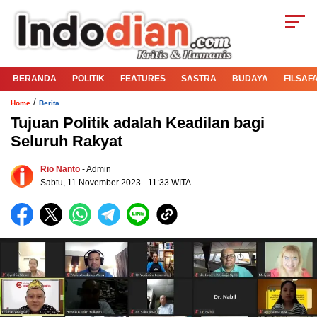
BERANDA
POLITIK
FEATURES
SASTRA
BUDAYA
FILSAF
/
Home
Berita
Tujuan Politik adalah Keadilan bagi
Seluruh Rakyat
Rio Nanto
- Admin
Sabtu, 11 November 2023 - 11:33 WITA