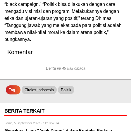
“black campaign.” “Politik bisa dilakukan dengan cara
mengadu visi misi dan program. Melakukannya dengan
etika dan ujaran-ujaran yang positif,” terang Dhimas.
“Tanggung jawab yang melekat pada para politisi adalah
membawa nilai-nilai moral ke dalam arena politik,”
pungkasnya.
Komentar
Berita ini 49 kali dibaca
Tag :
Circles Indonesia
Politik
BERITA TERKAIT
Senin, 5 September 2022 - 11:10 WITA
Memaknai Lagu “Anak Diong” dalam Konteks Budaya