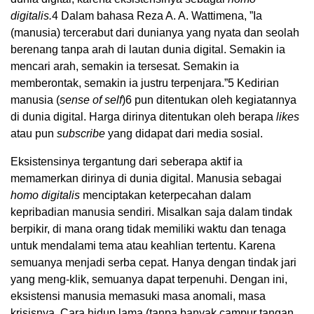
digitalis
.
4
Dalam bahasa Reza A. A. Wattimena, ”Ia
(manusia) tercerabut dari dunianya yang nyata dan seolah
berenang tanpa arah di lautan dunia digital. Semakin ia
mencari arah, semakin ia tersesat. Semakin ia
memberontak, semakin ia justru terpenjara.”
5
Kedirian
manusia (
sense of self
)
6
pun ditentukan oleh kegiatannya
di dunia digital. Harga dirinya ditentukan oleh berapa
likes
atau pun
subscribe
yang didapat dari media sosial.
Eksistensinya tergantung dari seberapa aktif ia
memamerkan dirinya di dunia digital. Manusia sebagai
homo digitalis
menciptakan keterpecahan dalam
kepribadian manusia sendiri. Misalkan saja dalam tindak
berpikir, di mana orang tidak memiliki waktu dan tenaga
untuk mendalami tema atau keahlian tertentu. Karena
semuanya menjadi serba cepat. Hanya dengan tindak jari
yang meng-klik, semuanya dapat terpenuhi. Dengan ini,
eksistensi manusia memasuki masa anomali, masa
krisisnya. Cara hidup lama (tanpa banyak campur tangan