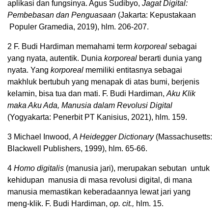
aplikasi dan fungsinya. Agus Sudibyo,
Jagat Digital:
Pembebasan dan Penguasaan
(Jakarta: Kepustakaan
Populer Gramedia, 2019), hlm. 206-207.
2
F. Budi Hardiman memahami term
korporeal
sebagai
yang nyata, autentik. Dunia
korporeal
berarti dunia yang
nyata. Yang
korporeal
memiliki entitasnya sebagai
makhluk bertubuh yang menapak di atas bumi, berjenis
kelamin, bisa tua dan mati. F. Budi Hardiman,
Aku Klik
maka Aku Ada, Manusia dalam Revolusi Digital
(Yogyakarta: Penerbit PT Kanisius, 2021), hlm. 159.
3
Michael Inwood,
A Heidegger Dictionary
(Massachusetts:
Blackwell Publishers, 1999), hlm. 65-66.
4
Homo digitalis
(manusia jari), merupakan sebutan untuk
kehidupan manusia di masa revolusi digital, di mana
manusia memastikan keberadaannya lewat jari yang
meng-klik. F. Budi Hardiman,
op. cit.,
hlm. 15.