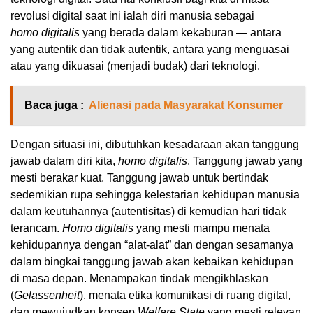
revolusi digital saat ini ialah diri manusia sebagai
homo
digitalis
yang berada dalam kekaburan — antara
yang autentik dan tidak autentik, antara yang menguasai
atau yang dikuasai (menjadi budak) dari teknologi.
Baca juga :
Alienasi pada Masyarakat Konsumer
Dengan situasi ini, dibutuhkan kesadaraan akan tanggung
jawab dalam diri kita,
homo digitalis
. Tanggung jawab yang
mesti berakar kuat. Tanggung jawab untuk bertindak
sedemikian rupa sehingga kelestarian kehidupan manusia
dalam keutuhannya (autentisitas) di kemudian hari tidak
terancam.
Homo digitalis
yang
mesti mampu menata
kehidupannya dengan “alat-alat” dan dengan sesamanya
dalam bingkai tanggung jawab akan kebaikan kehidupan
di masa depan. Menampakan tindak mengikhlaskan
(
Gelassenheit
), menata etika komunikasi di ruang digital,
dan mewujudkan konsep
Welfare State
yang mesti relevan