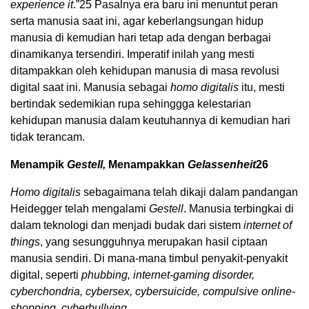
experience it
.”
25
Pasalnya era baru ini menuntut peran
serta manusia saat ini, agar keberlangsungan hidup
manusia di kemudian hari tetap ada dengan berbagai
dinamikanya tersendiri. Imperatif inilah yang mesti
ditampakkan oleh kehidupan manusia di masa revolusi
digital saat ini. Manusia sebagai
homo digitalis
itu, mesti
bertindak sedemikian rupa sehinggga kelestarian
kehidupan manusia dalam keutuhannya di kemudian hari
tidak terancam.
Menampik
Gestell,
Menampakkan
Gelassenheit
26
Homo digitalis
sebagaimana telah dikaji dalam pandangan
Heidegger telah mengalami
Gestell
. Manusia terbingkai di
dalam teknologi dan menjadi budak dari sistem
internet of
things
, yang sesungguhnya merupakan hasil ciptaan
manusia sendiri. Di mana-mana timbul penyakit-penyakit
digital, seperti
phubbing, internet-gaming disorder,
cyberchondria, cybersex, cybersuicide, compulsive online-
shopping, cyberbullying
.