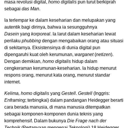
masa revolusi digital,
homo digitalis
pun turut berkiprah
sebagai
das Man
.
Ia terlempar ke dalam keseharian dan melupakan yang
autentik bagi dirinya, bahwa ia sesungguhnya
Dasein
yang
korporeal
. Ia larut dalam keseharian lewat
perilaku
phubbing
dengan mengabaikan orang atau situasi
di sekitarnya. Eksistensinya di dunia digital pun
dipengaruhi kuat oleh kerumunan,
warganet
(
netizen
).
Dengan demikian,
homo digitalis
hidup dalam
cengkeraman kerumunan-keseharian. Ia hidup menurut
respons orang, menurut kata orang, menurut standar
internet.
Kelima, homo digitalis
yang
Gestell
.
Gestell
(Inggris:
Enframing
; terbingkai) dalam pandangan Heidegger berarti
cara berada manusia, di mana manusia ditempatkan
sebagai komponen-komponen dunia teknis yang
komprehensif. Dalam bukunya
Die Frage nach der
Technik
(Pertanyaan mengenai Teknologi),
18
Heidegger