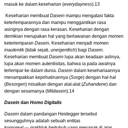
masuk ke dalam keseharian (
everydayness
).
13
Keseharian membuat
Dasein
mampu mengatasi fakta
keterlemparannya dan mampu menggantikan rasa
asingnya dengan rasa kerasan. Keseharian dengan
demikian merupakan hal yang berlawanan dengan momen
keterlemparan
Dasein
. Keseharian menjadi momen
inautentik
(tidak sejati,
uneigentlich
) bagi
Dasein.
Keseharian membuat
Dasein
lupa akan keadaan aslinya,
lupa akan momen autentisitas, bahwa ia pada awalnya
terlempar ke dalam dunia.
Dasein
dalam kesehariaannya
menampakkan keprihatinannya (
Sorge
) dengan hal-hal
(
Besorgen
) misalkan dengan alat-alat (
Zuhandene
) dan
dengan sesamanya (
Mitdasein
).
14
Dasein
dan
Homo Digitalis
Dasein
dalam pandangan Heidegger tersebut
sesungguhnya adalah sebuah entitas
korporeal
— makhluk bertubuh yang menapak di atas