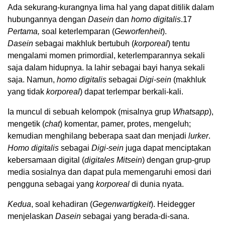
Ada sekurang-kurangnya lima hal yang dapat ditilik dalam
hubungannya dengan
Dasein
dan
homo digitalis
.
17
Pertama,
soal keterlemparan (
Geworfenheit
).
Dasein
sebagai makhluk bertubuh (
korporeal
) tentu
mengalami momen primordial, keterlemparannya sekali
saja dalam hidupnya. Ia lahir sebagai bayi hanya sekali
saja. Namun,
homo digitalis
sebagai
Digi-sein
(makhluk
yang tidak
korporeal
) dapat terlempar berkali-kali.
Ia muncul di sebuah kelompok (misalnya grup
Whatsapp
),
mengetik (
chat
) komentar, pamer, protes, mengeluh;
kemudian menghilang beberapa saat dan menjadi
lurker
.
Homo digitalis
sebagai
Digi-sein
juga dapat menciptakan
kebersamaan digital (
digitales Mitsein
) dengan grup-grup
media sosialnya dan dapat pula memengaruhi emosi dari
pengguna sebagai yang
korporeal
di dunia nyata.
Kedua
, soal kehadiran (
Gegenwartigkeit
). Heidegger
menjelaskan
Dasein
sebagai yang berada-di-sana.