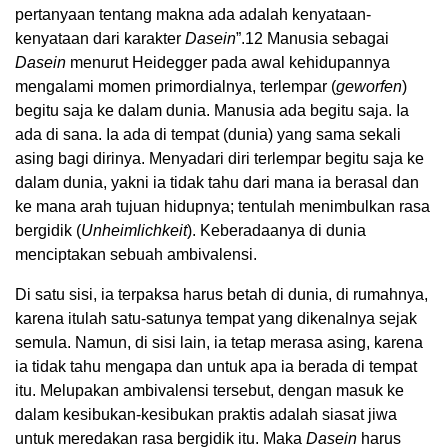
pertanyaan tentang makna ada adalah kenyataan-
kenyataan dari karakter
Dasein
”.
12
Manusia sebagai
Dasein
menurut Heidegger pada awal kehidupannya
mengalami momen primordialnya, terlempar (
geworfen
)
begitu saja ke dalam dunia. Manusia ada begitu saja. Ia
ada di sana. Ia ada di tempat (dunia) yang sama sekali
asing bagi dirinya. Menyadari diri terlempar begitu saja ke
dalam dunia, yakni ia tidak tahu dari mana ia berasal dan
ke mana arah tujuan hidupnya; tentulah menimbulkan rasa
bergidik (
Unheimlichkeit
). Keberadaanya di dunia
menciptakan sebuah ambivalensi.
Di satu sisi, ia terpaksa harus betah di dunia, di rumahnya,
karena itulah satu-satunya tempat yang dikenalnya sejak
semula. Namun, di sisi lain, ia tetap merasa asing, karena
ia tidak tahu mengapa dan untuk apa ia berada di tempat
itu. Melupakan ambivalensi tersebut, dengan masuk ke
dalam kesibukan-kesibukan praktis adalah siasat jiwa
untuk meredakan rasa bergidik itu. Maka
Dasein
harus