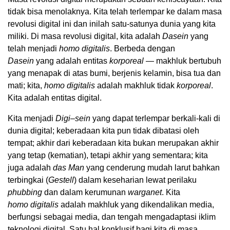
tidak bisa menolaknya. Kita telah terlempar ke dalam masa
revolusi digital ini dan inilah satu-satunya dunia yang kita
miliki. Di masa revolusi digital, kita adalah
Dasein
yang
telah menjadi
homo
digitalis
. Berbeda dengan
Dasein
yang adalah entitas
korporeal
— makhluk bertubuh
yang menapak di atas bumi, berjenis kelamin, bisa tua dan
mati; kita,
homo
digitalis
adalah makhluk tidak
korporeal
.
Kita adalah entitas digital.
Kita menjadi
Digi
–
sein
yang dapat terlempar berkali-kali di
dunia digital; keberadaan kita pun tidak dibatasi oleh
tempat; akhir dari keberadaan kita bukan merupakan akhir
yang tetap (kematian), tetapi akhir yang sementara; kita
juga adalah
das Man
yang cenderung mudah larut bahkan
terbingkai (
Gestell
) dalam keseharian lewat perilaku
phubbing
dan dalam kerumunan
warganet
. Kita
homo
digitalis
adalah makhluk yang dikendalikan media,
berfungsi sebagai media, dan tengah mengadaptasi iklim
teknologi digital. Satu hal konklusif bagi kita di masa