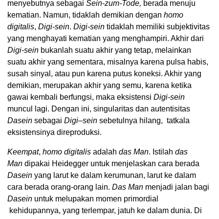
menyebutnya sebagai
Sein-zum-Tode,
berada menuju
kematian. Namun, tidaklah demikian dengan
homo
digitalis
,
Digi-sein
.
Digi-sein
tidaklah memiliki subjektivitas
yang menghayati kematian yang menghampiri. Akhir dari
Digi-sein
bukanlah suatu akhir yang tetap, melainkan
suatu akhir yang sementara, misalnya karena pulsa habis,
susah sinyal, atau pun karena putus koneksi. Akhir yang
demikian, merupakan akhir yang semu, karena ketika
gawai kembali berfungsi, maka eksistensi
Digi-sein
muncul lagi. Dengan ini, singularitas dan autentisitas
Dasein
sebagai
Digi
–
sein
sebetulnya hilang, tatkala
eksistensinya direproduksi.
Keempat
,
homo digitalis
adalah
das Man
. Istilah
das
Man
dipakai Heidegger untuk menjelaskan cara berada
Dasein
yang larut ke dalam kerumunan, larut ke dalam
cara berada orang-orang lain.
Das Man
menjadi jalan bagi
Dasein
untuk melupakan momen primordial
kehidupannya, yang terlempar, jatuh ke dalam dunia. Di