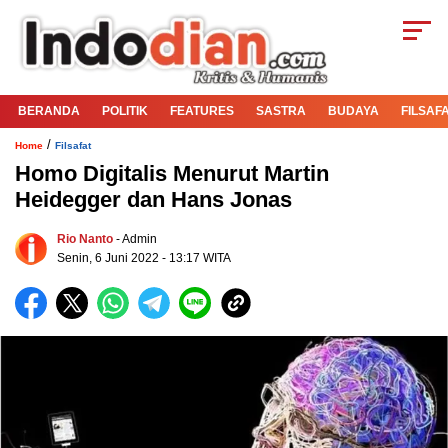
BERANDA
POLITIK
FEATURES
SASTRA
BUDAYA
FILSAF
/
Home
Filsafat
Homo Digitalis Menurut Martin
Heidegger dan Hans Jonas
Rio Nanto
- Admin
Senin, 6 Juni 2022 - 13:17 WITA