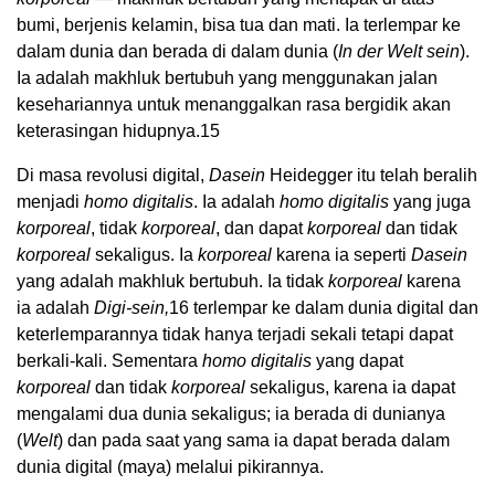
bumi, berjenis kelamin, bisa tua dan mati. Ia terlempar ke
dalam dunia dan berada di dalam dunia (
In der Welt sein
).
Ia adalah makhluk bertubuh yang menggunakan jalan
kesehariannya untuk menanggalkan rasa bergidik akan
keterasingan hidupnya.
15
Di masa revolusi digital,
Dasein
Heidegger itu telah beralih
menjadi
homo digitalis
. Ia adalah
homo digitalis
yang juga
korporeal
, tidak
korporeal
, dan dapat
korporeal
dan tidak
korporeal
sekaligus. Ia
korporeal
karena ia seperti
Dasein
yang adalah makhluk bertubuh. Ia tidak
korporeal
karena
ia adalah
Digi-sein
,
16
terlempar ke dalam dunia digital dan
keterlemparannya tidak hanya terjadi sekali tetapi dapat
berkali-kali. Sementara
homo digitalis
yang dapat
korporeal
dan tidak
korporeal
sekaligus, karena ia dapat
mengalami dua dunia sekaligus; ia berada di dunianya
(
Welt
) dan pada saat yang sama ia dapat berada dalam
dunia digital (maya) melalui pikirannya.