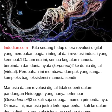
Indodian.com
– Kita sedang hidup di era revolusi digital
yang merupakan bagian integral dari revolusi industri yang
keempat.
1
Dalam era ini, semua kegiatan manusia
berpindah dari dunia nyata (
korporeal
)
2
ke dunia digital
(virtual). Perubahan ini membawa dampak yang sangat
kompleks bagi eksistensi manusia sendiri.
Manusia dalam revolusi digital tidak seperti dalam
pandangan Heidegger yang hanya terlempar
(
Geworfenheit
)
3
sekali saja sebagai momen primordialnya.
Di masa ini, manusia justru terlempar berkali-kali ke dalam
dunia digital, karena eksistensinya sebagai
homo