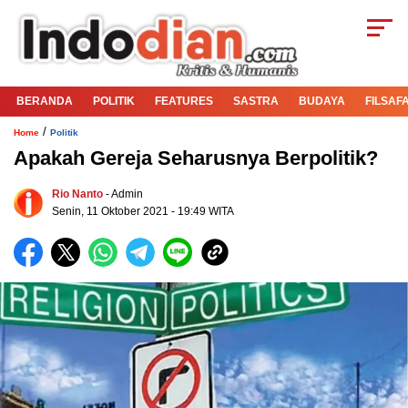
BERANDA
POLITIK
FEATURES
SASTRA
BUDAYA
FILSAF
/
Home
Politik
Apakah Gereja Seharusnya Berpolitik?
Rio Nanto
- Admin
Senin, 11 Oktober 2021 - 19:49 WITA