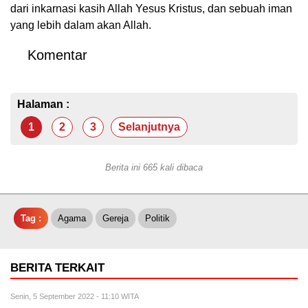
dari inkarnasi kasih Allah Yesus Kristus, dan sebuah iman
yang lebih dalam akan Allah.
Komentar
Halaman :
1
2
3
Selanjutnya
Berita ini 665 kali dibaca
Tag :
Agama
Gereja
Politik
BERITA TERKAIT
Senin, 5 September 2022 - 11:10 WITA