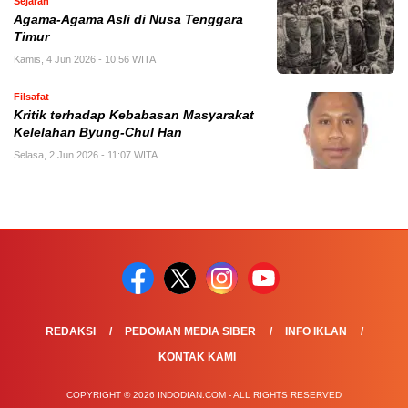
Sejarah
Agama-Agama Asli di Nusa Tenggara
Timur
Kamis, 4 Jun 2026 - 10:56 WITA
Filsafat
Kritik terhadap Kebabasan Masyarakat
Kelelahan Byung-Chul Han
Selasa, 2 Jun 2026 - 11:07 WITA
REDAKSI
PEDOMAN MEDIA SIBER
INFO IKLAN
KONTAK KAMI
COPYRIGHT © 2026 INDODIAN.COM - ALL RIGHTS RESERVED