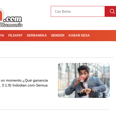
YA
FILSAFAT
SERBANEKA
GENDER
KABAR DESA
o y un momento.¿Qué ganancia
és, 3:1;9) Indodian.com-Semua