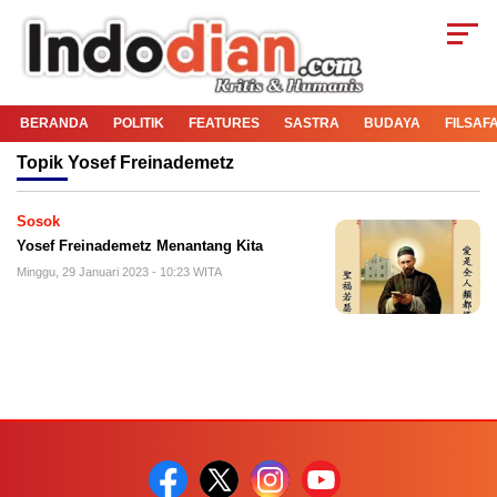
BERANDA
POLITIK
FEATURES
SASTRA
BUDAYA
FILSAF
Topik
Yosef Freinademetz
Sosok
Yosef Freinademetz Menantang Kita
Minggu, 29 Januari 2023 - 10:23 WITA