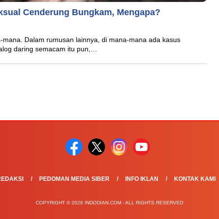
ksual Cenderung Bungkam, Mengapa?
a-mana. Dalam rumusan lainnya, di mana-mana ada kasus
ialog daring semacam itu pun,…
REDAKSI
PEDOMAN MEDIA SIBER
INFO IKLAN
KONTAK KAMI
COPYRIGHT © 2026 INDODIAN.COM - ALL RIGHTS RESERVED