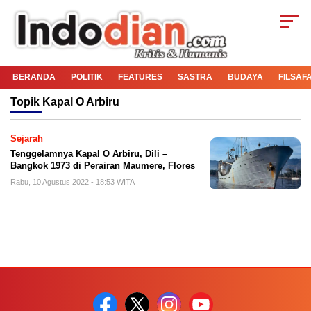
BERANDA
POLITIK
FEATURES
SASTRA
BUDAYA
FILSAF
Topik
Kapal O Arbiru
Sejarah
Tenggelamnya Kapal O Arbiru, Dili –
Bangkok 1973 di Perairan Maumere, Flores
Rabu, 10 Agustus 2022 - 18:53 WITA