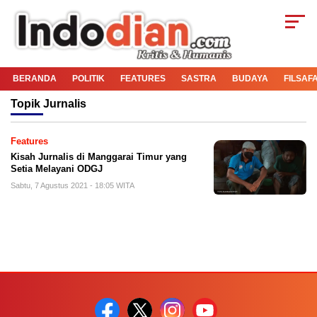
BERANDA
POLITIK
FEATURES
SASTRA
BUDAYA
FILSAF
Topik
Jurnalis
Features
Kisah Jurnalis di Manggarai Timur yang
Setia Melayani ODGJ
Sabtu, 7 Agustus 2021 - 18:05 WITA