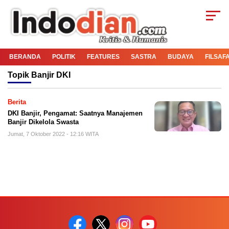
BERANDA
POLITIK
FEATURES
SASTRA
BUDAYA
FILSAF
Topik
Banjir DKI
Berita
DKI Banjir, Pengamat: Saatnya Manajemen
Banjir Dikelola Swasta
Jumat, 7 Oktober 2022 - 12:16 WITA