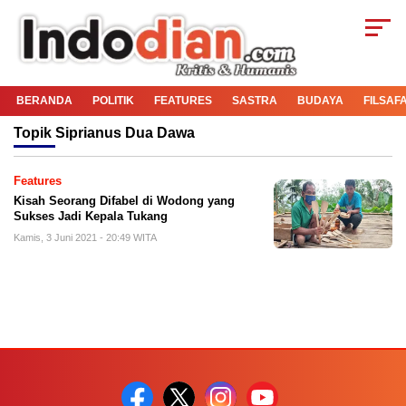
BERANDA
POLITIK
FEATURES
SASTRA
BUDAYA
FILSAF
Topik
Siprianus Dua Dawa
Features
Kisah Seorang Difabel di Wodong yang
Sukses Jadi Kepala Tukang
Kamis, 3 Juni 2021 - 20:49 WITA