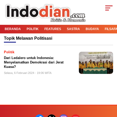
BERANDA
POLITIK
FEATURES
SASTRA
BUDAYA
FILSAF
Topik
Melawan Politisasi
Politik
Dari Ledalero untuk Indonesia:
Menyelamatkan Demokrasi dari Jerat
Kuasa?
Selasa, 6 Februari 2024 - 19:06 WITA