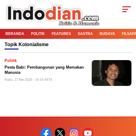
BERANDA
POLITIK
FEATURES
SASTRA
BUDAYA
FILSAF
Topik
Kolonialisme
Politik
Pesta Babi: Pembangunan yang Memakan
Manusia
Rabu, 27 Mei 2026 - 14:16 WITA